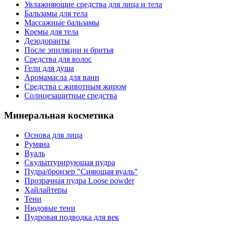
Увлажняющие средства для лица и тела
Бальзамы для тела
Массажные бальзамы
Кремы для тела
Дезодоранты
После эпиляции и бритья
Средства для волос
Гели для душа
Аромамасла для ванн
Средства с животным жиром
Солнцезащитные средства
Минеральная косметика
Основа для лица
Румяна
Вуаль
Скульптурирующая пудра
Пудра/бронзер "Сияющая вуаль"
Прозрачная пудра Loose powder
Хайлайтеры
Тени
Нюдовые тени
Пудровая подводка для век