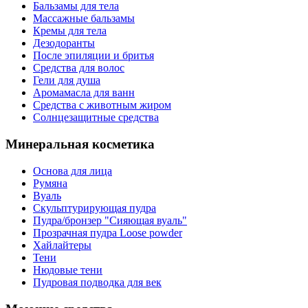
Бальзамы для тела
Массажные бальзамы
Кремы для тела
Дезодоранты
После эпиляции и бритья
Средства для волос
Гели для душа
Аромамасла для ванн
Средства с животным жиром
Солнцезащитные средства
Минеральная косметика
Основа для лица
Румяна
Вуаль
Скульптурирующая пудра
Пудра/бронзер "Сияющая вуаль"
Прозрачная пудра Loose powder
Хайлайтеры
Тени
Нюдовые тени
Пудровая подводка для век