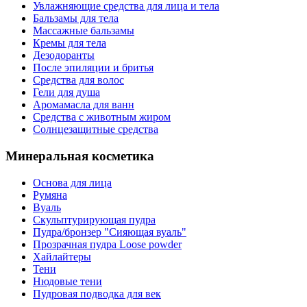
Увлажняющие средства для лица и тела
Бальзамы для тела
Массажные бальзамы
Кремы для тела
Дезодоранты
После эпиляции и бритья
Средства для волос
Гели для душа
Аромамасла для ванн
Средства с животным жиром
Солнцезащитные средства
Минеральная косметика
Основа для лица
Румяна
Вуаль
Скульптурирующая пудра
Пудра/бронзер "Сияющая вуаль"
Прозрачная пудра Loose powder
Хайлайтеры
Тени
Нюдовые тени
Пудровая подводка для век