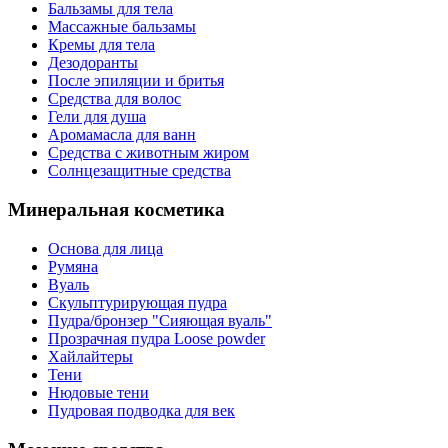
Бальзамы для тела
Массажные бальзамы
Кремы для тела
Дезодоранты
После эпиляции и бритья
Средства для волос
Гели для душа
Аромамасла для ванн
Средства с животным жиром
Солнцезащитные средства
Минеральная косметика
Основа для лица
Румяна
Вуаль
Скульптурирующая пудра
Пудра/бронзер "Сияющая вуаль"
Прозрачная пудра Loose powder
Хайлайтеры
Тени
Нюдовые тени
Пудровая подводка для век