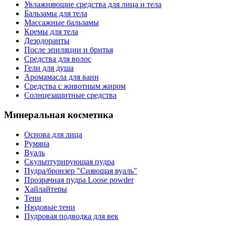
Увлажняющие средства для лица и тела
Бальзамы для тела
Массажные бальзамы
Кремы для тела
Дезодоранты
После эпиляции и бритья
Средства для волос
Гели для душа
Аромамасла для ванн
Средства с животным жиром
Солнцезащитные средства
Минеральная косметика
Основа для лица
Румяна
Вуаль
Скульптурирующая пудра
Пудра/бронзер "Сияющая вуаль"
Прозрачная пудра Loose powder
Хайлайтеры
Тени
Нюдовые тени
Пудровая подводка для век