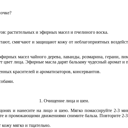
ночке?
ов: растительных и эфирных масел и пчелиного воска.
питают, смягчают и защищают кожу от неблагоприятных воздейс
ирных масел чайного дерева, лаванды, розмарина, герани, лим
 цвет лица. Эфирные масла дарят бальзаму чудесный аромат и 
енных красителей и ароматизаторов, консервантов.
собами.
1. Очищение лица и шеи.
ладонях и нанесите на лицо и шею. Мягко помассируйте 2-3 м
ите и промокающими движениями снимите бальза. Повторите 2-3 
т кожу мягко и тщательно.