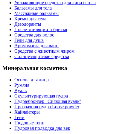
Увлажняющие средства для лица и тела
Бальзамы для тела
Массажные бальзамы
Кремы для тела
Дезодоранты
После эпиляции и бритья
Средства для волос
Гели для душа
Аромамасла для ванн
Средства с животным жиром
Солнцезащитные средства
Минеральная косметика
Основа для лица
Румяна
Вуаль
Скульптурирующая пудра
Пудра/бронзер "Сияющая вуаль"
Прозрачная пудра Loose powder
Хайлайтеры
Тени
Нюдовые тени
Пудровая подводка для век